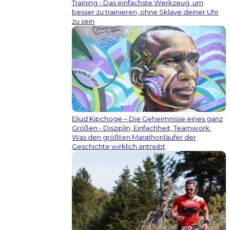
Training - Das einfachste Werkzeug, um
besser zu trainieren, ohne Sklave deiner Uhr
zu sein
Eliud Kipchoge – Die Geheimnisse eines ganz
Großen - Disziplin, Einfachheit, Teamwork:
Was den größten Marathonläufer der
Geschichte wirklich antreibt