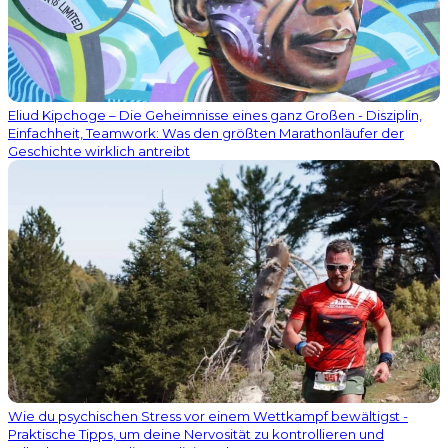
Eliud Kipchoge – Die Geheimnisse eines ganz Großen - Disziplin,
Einfachheit, Teamwork: Was den größten Marathonläufer der
Geschichte wirklich antreibt
Wie du psychischen Stress vor einem Wettkampf bewältigst -
Praktische Tipps, um deine Nervosität zu kontrollieren und