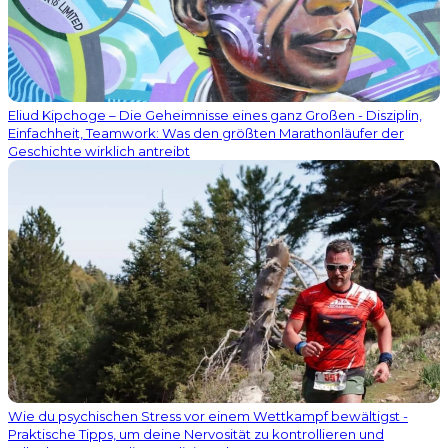
Eliud Kipchoge – Die Geheimnisse eines ganz Großen - Disziplin,
Einfachheit, Teamwork: Was den größten Marathonläufer der
Geschichte wirklich antreibt
Wie du psychischen Stress vor einem Wettkampf bewältigst -
Praktische Tipps, um deine Nervosität zu kontrollieren und