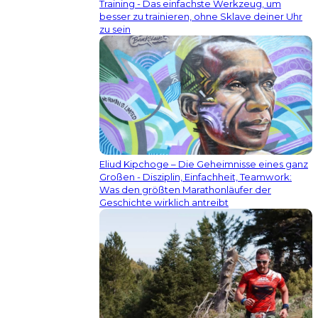
Training - Das einfachste Werkzeug, um
besser zu trainieren, ohne Sklave deiner Uhr
zu sein
Eliud Kipchoge – Die Geheimnisse eines ganz
Großen - Disziplin, Einfachheit, Teamwork:
Was den größten Marathonläufer der
Geschichte wirklich antreibt