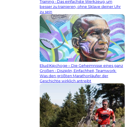
Training - Das einfachste Werkzeug, um
besser zu trainieren, ohne Sklave deiner Uhr
zu sein
Eliud Kipchoge – Die Geheimnisse eines ganz
Großen - Disziplin, Einfachheit, Teamwork:
Was den größten Marathonläufer der
Geschichte wirklich antreibt