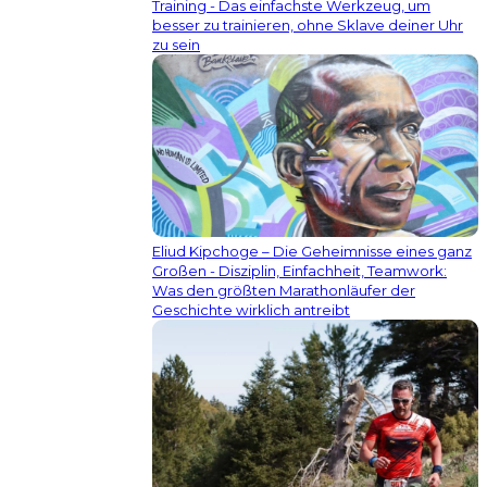
Training - Das einfachste Werkzeug, um
besser zu trainieren, ohne Sklave deiner Uhr
zu sein
Eliud Kipchoge – Die Geheimnisse eines ganz
Großen - Disziplin, Einfachheit, Teamwork:
Was den größten Marathonläufer der
Geschichte wirklich antreibt