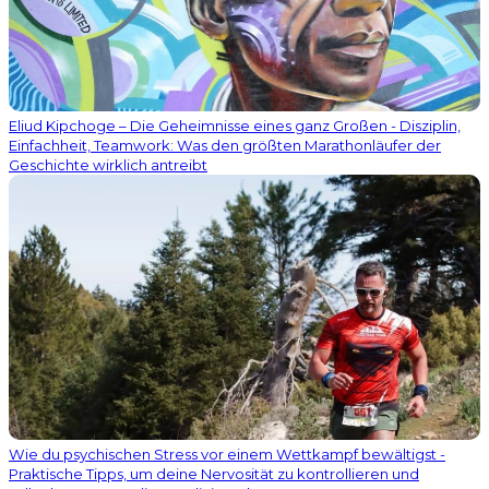
Eliud Kipchoge – Die Geheimnisse eines ganz Großen - Disziplin,
Einfachheit, Teamwork: Was den größten Marathonläufer der
Geschichte wirklich antreibt
Wie du psychischen Stress vor einem Wettkampf bewältigst -
Praktische Tipps, um deine Nervosität zu kontrollieren und