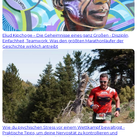
Eliud Kipchoge – Die Geheimnisse eines ganz Großen - Disziplin,
Einfachheit, Teamwork: Was den größten Marathonläufer der
Geschichte wirklich antreibt
Wie du psychischen Stress vor einem Wettkampf bewältigst -
Praktische Tipps, um deine Nervosität zu kontrollieren und