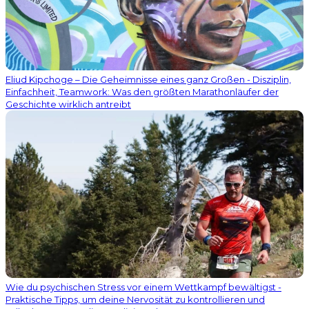
Eliud Kipchoge – Die Geheimnisse eines ganz Großen - Disziplin,
Einfachheit, Teamwork: Was den größten Marathonläufer der
Geschichte wirklich antreibt
Wie du psychischen Stress vor einem Wettkampf bewältigst -
Praktische Tipps, um deine Nervosität zu kontrollieren und