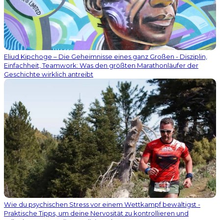
Eliud Kipchoge – Die Geheimnisse eines ganz Großen - Disziplin,
Einfachheit, Teamwork: Was den größten Marathonläufer der
Geschichte wirklich antreibt
Wie du psychischen Stress vor einem Wettkampf bewältigst -
Praktische Tipps, um deine Nervosität zu kontrollieren und