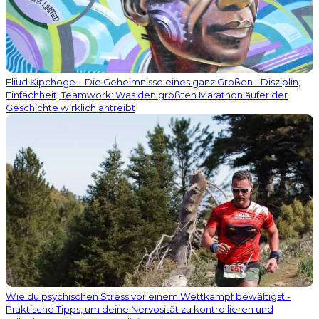
Eliud Kipchoge – Die Geheimnisse eines ganz Großen - Disziplin,
Einfachheit, Teamwork: Was den größten Marathonläufer der
Geschichte wirklich antreibt
Wie du psychischen Stress vor einem Wettkampf bewältigst -
Praktische Tipps, um deine Nervosität zu kontrollieren und